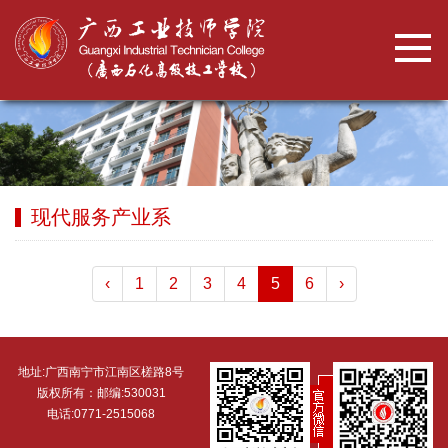
现代服务产业系
‹
1
2
3
4
5
6
›
地址:广西南宁市江南区槎路8号
版权所有：邮编:530031
电话:0771-2515068