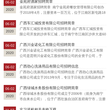
金苑府酒家招聘简章
生产及国内外产、贸、销为一体的综合性、科技型的粮油
06-02
加工企业。公司位于防城港市粮油食品...
金苑府酒家招聘简章 南宁金苑府餐饮管理有限公司创办
2020
于2018年4月，注册资本一百万元，位于江南区新屯路18
号16栋1-3层，属于普罗旺斯中心区域的黄金地段，是一
广西车汇城投资有限公司招聘简章
家以粤菜、桂北菜、茶点为主的餐饮酒楼，营业面积约
06-02
3500平方米，附设大型停车场，二楼...
广西车汇城投资有限公司招聘简章 由广西车汇城投资有
2020
限公司开发的沙井车汇城，位于南宁市江南区沙井大道60
号，项目占地106亩，市场的商铺以展厅和大棚两种结构
广西川金诺化工有限公司招聘简章
为主，拥有4个展厅和10个二手车大棚，能同时满足3000
06-02
辆高中低端汽车的销售和展示，...
广西川金诺化工有限公司招聘简章 广西川金诺化工有限
2020
公司是昆明川金诺化工股份有限公司的全资子公司，于
2017年5月在广西防城港市注册，注册资本1.1亿元人民
广西劲心洗涤用品有限公司招聘信息
币，公司拟在防城港市投资24亿元，配套园区规划产业
06-02
群，项目分两期实施，一期投资8.5亿...
广西劲心洗涤用品有限公司招聘信息 广西劲心洗涤用品
2020
有限公司成立于2013年9月，专注于日化生活用品的生产
销售，主要生产销售洗衣液、洗衣粉、洗洁精、沐浴露、
广西绿城水务股份有限公司招聘简章
洗发露、面膜等日化生活用品。公司生产厂家管理规范，
06-02
公司具有一批技术过硬的生产技术...
广西绿城水务股份有限公司成立于2006年（前身为南宁
2020
市自来水公司），位于广西壮族自治区首府南宁市，注册
资本8.82亿元，是一家供排水一体化、城乡一体化、具有
实习巡检相关表格下载
完整水务产业链的大型国有控股上市水务公司（股票代