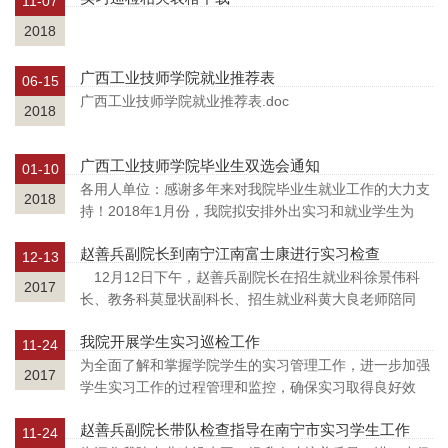
11-07
码：601368），主要从事自来水的生产...
2018
广西工业技师学院就业推荐表
06-15
广西工业技师学院就业推荐表.doc
2018
广西工业技师学院毕业生双选会通知
01-10
各用人单位：感谢多年来对我院毕业生就业工作的大力支
2018
持！2018年1月份，我院拟安排外出实习和就业学生为
300多人，定于2018年1月15日，针对我院以化工类为主
赵善兵副院长到南宁江南富士康进行实习检查
和电气类、机械类部分毕业生。举办 “广西工业技师学院
12-13
2018年毕业生双选会”，现将有关事项...
12月12日下午，赵善兵副院长在招生就业科徐景伟科
2017
长、教务科莫显状副科长、招生就业科黄大良老师陪同
下，到江南区富士康对我院的学生实习工作进行检查，通
我院开展学生实习巡检工作
过与学生、现场驻点教师及企业人力资源部进行座谈，详
11-24
细了解学生的工作、学习、生活等情况...
为全面了解和掌握学院学生的实习管理工作，进一步加强
2017
学生实习工作的过程管理和监控，确保实习取得良好效
果，根据我院的巡检安排，招生就业科和教务科组织开展
赵善兵副院长带队检查指导在南宁市实习学生工作
了学生实习巡检工作。11月13日－21日，由招生就业科
11-24