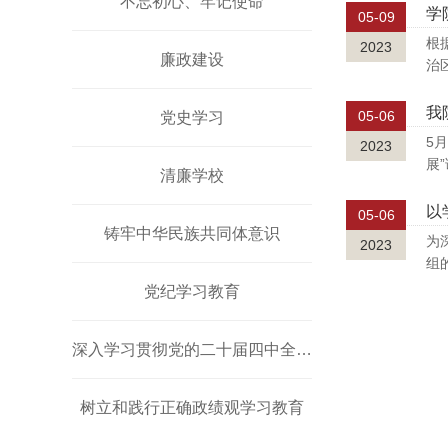
不忘初心、牢记使命
学
05-09
根
2023
廉政建设
治
我
05-06
党史学习
5
2023
展
清廉学校
以
05-06
铸牢中华民族共同体意识
为
2023
组
党纪学习教育
深入学习贯彻党的二十届四中全会精神
树立和践行正确政绩观学习教育