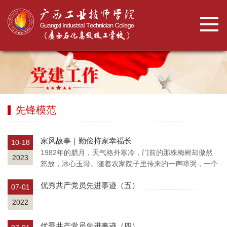
先锋模范
家风故事｜勤俭持家幸福长
10-18
1982年的腊月，天气格外寒冷，门前的那株梅树却傲然
2023
怒放，冰心玉骨。随着农家院子里传来的一声啼哭，一个
小生命诞生了，父母为我取名为雪梅，希望我能像门前的
优秀共产党员先进事迹（五）
梅花那样洁白、坚韧。父母勤俭持家，纯朴的家风深深地
07-01
影响了我们兄弟姐妹几个，是我们成...
2022
优秀共产党员先进事迹（四）